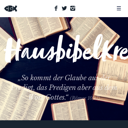
Hausbibelkre
„So kommt der Glaube aus der
Predigt, das Predigen aber aus dem
Wort Gottes.“
(Römer 10,17)