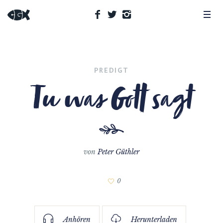
PREDIGT
Tu was Gott sagt
von
Peter Güthler
0
Anhören
Herunterladen